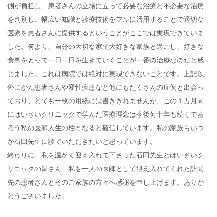
側が負担し、患者さんの立場に立って必要な治療と不必要な治療
を判別し、幅広い知識と診療技術をフルに活用することで適切な
医療を患者さんに提供するということがここでは実現できていま
した。何より、自分の大切な家で大好きな家族と過ごし、好きな
食事をとって一日一日を生きていくことが一番の治療なのだと感
じました。これは病院では絶対に実現できないことです。上記以
外にがん患者さんや変性疾患など他にもたくさんの症例と出会っ
ており、とても一枚の用紙には書ききれませんが、この１カ月間
にはいさいクリニックで学んだ医療理念は今後何十年も続くであ
ろう私の医師人生の柱となると確信しています。私の家族もいつ
か石田先生に診ていただきたいと思っています。
終わりに、私を温かく迎え入れて下さった石田先生とはいさいク
リニックの皆さん、私を一人の医師として迎え入れてくれた訪問
先の患者さんとそのご家族の方々へ感謝を申し上げます。ありが
とうございました。