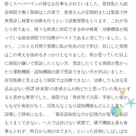
除くスーパーマンの様なお仕事をされていました。普段私たち総
合病院で働く医師はこの逆で、患者さんが定期的または緊急で外
来受診し検査や治療を行うという診療形態をとります。これが当
たり前であり、様々な疾患に対応できる科や検査・治療機器が揃
っている総合病院での治療がベストであると信じていました。し
かし、この１カ月間で実際に私が先生の元で学び、目にした実態
はこの考えを改めるきっかけとなりました。私が思っていた以上
に病院が嫌いで受診したくない方、受診したくても病状が悪かっ
たり運動機能・認知機能の面で受診できない方が沢山いました。
在宅医療と言えばもう病院では治療できない、治療しても治る見
込みはない所謂‘終末期‘の患者さんが殆どだと思っていた私からす
ると意外な事実でした。病院では「骨折等で入院・手術した後か
らなぜか食欲がなく、活気もなくなり認知機能もどんどん落ち、
誤嚥して肺炎になる」、「最近認知症なのか記憶力が低下し会話
もうまくできない。一人では歩けない状態で、嚥下機能も落ち食
事もとれず、昨日から熱が出てきた」といった症例にしばしば出