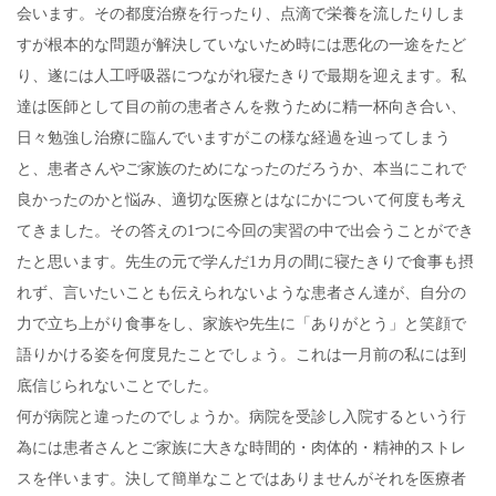
会います。その都度治療を行ったり、点滴で栄養を流したりしま
すが根本的な問題が解決していないため時には悪化の一途をたど
り、遂には人工呼吸器につながれ寝たきりで最期を迎えます。私
達は医師として目の前の患者さんを救うために精一杯向き合い、
日々勉強し治療に臨んでいますがこの様な経過を辿ってしまう
と、患者さんやご家族のためになったのだろうか、本当にこれで
良かったのかと悩み、適切な医療とはなにかについて何度も考え
てきました。その答えの1つに今回の実習の中で出会うことができ
たと思います。先生の元で学んだ1カ月の間に寝たきりで食事も摂
れず、言いたいことも伝えられないような患者さん達が、自分の
力で立ち上がり食事をし、家族や先生に「ありがとう」と笑顔で
語りかける姿を何度見たことでしょう。これは一月前の私には到
底信じられないことでした。
何が病院と違ったのでしょうか。病院を受診し入院するという行
為には患者さんとご家族に大きな時間的・肉体的・精神的ストレ
スを伴います。決して簡単なことではありませんがそれを医療者