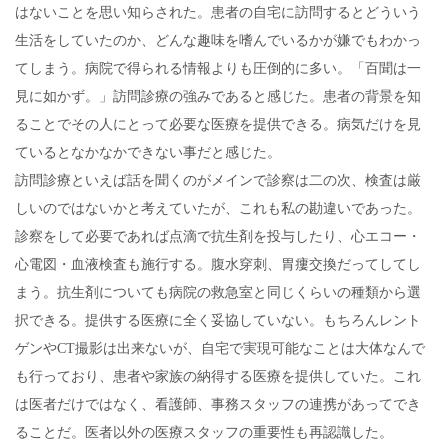
はないことを思い知らされた。患者の自宅に訪問するとどういう
生活をしていたのか、どんな趣味を嗜んでいるかが嫌でもわかっ
てしまう。病院で得られる情報よりも圧倒的に多い。「百聞は一
見に如かず。」訪問診療の強みであると感じた。患者の背景を知
ることでその人にとって必要な医療を提供できる。病気だけを見
ているとなかなかできない事だと感じた。
訪問診療といえば話を聞くのがメインで診察は二の次、検査は厳
しいのではないかと考えていたが、これも私の勘違いであった。
診察をして必要であれば点滴で抗生剤を投与したり、心エコー・
心電図・血液検査も施行する。腹水穿刺、胃瘻交換だってしてし
まう。抗生剤についても病院の救急室と同じくらいの種類から選
択できる。提供する医療に全く妥協していない。もちろんレント
ゲンやCT撮影は出来ないが、自宅で実現可能なことは大体なんで
も行っており、患者や家族の納得する医療を提供していた。これ
は医者だけではなく、看護師、事務スタッフの連携があってでき
ることだ。医者以外の医療スタッフの重要性も再認識した。