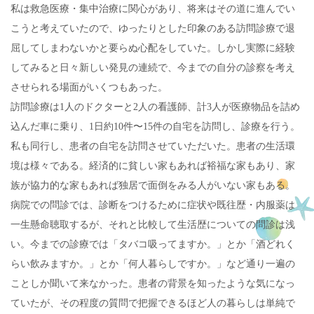
私は救急医療・集中治療に関心があり、将来はその道に進んでい
こうと考えていたので、ゆったりとした印象のある訪問診療で退
屈してしまわないかと要らぬ心配をしていた。しかし実際に経験
してみると日々新しい発見の連続で、今までの自分の診察を考え
させられる場面がいくつもあった。
訪問診療は1人のドクターと2人の看護師、計3人が医療物品を詰め
込んだ車に乗り、1日約10件〜15件の自宅を訪問し、診療を行う。
私も同行し、患者の自宅を訪問させていただいた。患者の生活環
境は様々である。経済的に貧しい家もあれば裕福な家もあり、家
族が協力的な家もあれば独居で面倒をみる人がいない家もある。
病院での問診では、診断をつけるために症状や既往歴・内服薬は
一生懸命聴取するが、それと比較して生活歴についての問診は浅
い。今までの診療では「タバコ吸ってますか。」とか「酒どれく
らい飲みますか。」とか「何人暮らしですか。」など通り一遍の
ことしか聞いて来なかった。患者の背景を知ったような気になっ
ていたが、その程度の質問で把握できるほど人の暮らしは単純で